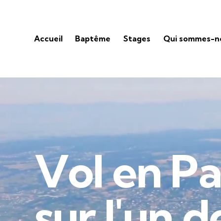
Accueil
Baptême
Stages
Qui sommes-n
V
o
l
e
n
P
s
u
r
l
'
u
n
d