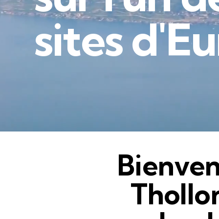
s
i
t
e
s
d
'
E
u
Bienvenu
Thollo