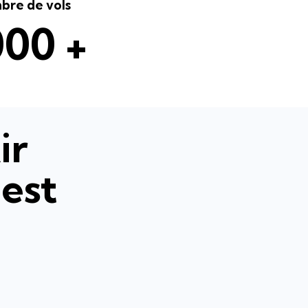
re de vols
00 +
ir
'est
ce d'un
alité