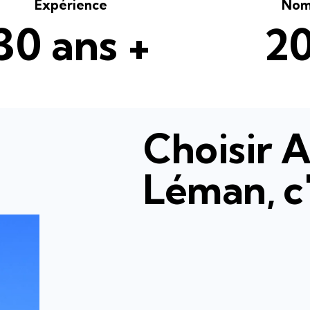
Expérience
Nomb
30 ans +
20
Choisir A
Léman, c
l'assuran
vol de qu