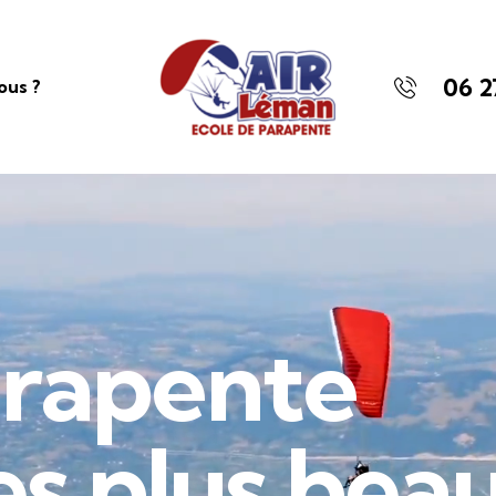
06 2
ous ?
a
r
a
p
e
n
t
e
e
s
p
l
u
s
b
e
a