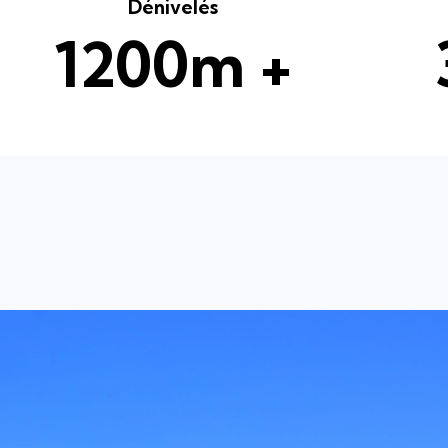
Dénivelés
1200m +