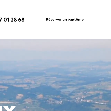
7 01 28 68
Réserver un baptême
u
x