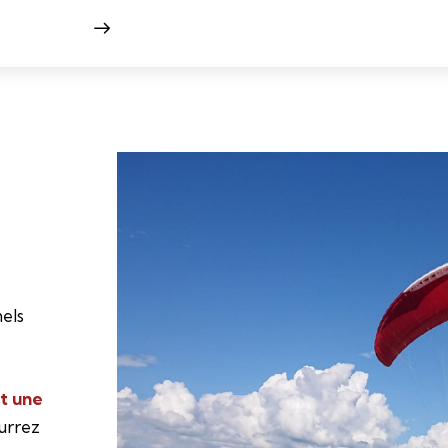
air
els
t une
ourrez