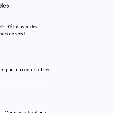
des
més d'État avec des
iers de vols !
ent pour un confort et une
es-Mémises, offrant une