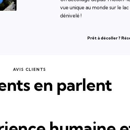
vue unique au monde sur le la
dénivelé !
Prêt à décoller ? Rés
AVIS CLIENTS
ents en parlent
ience humaine e