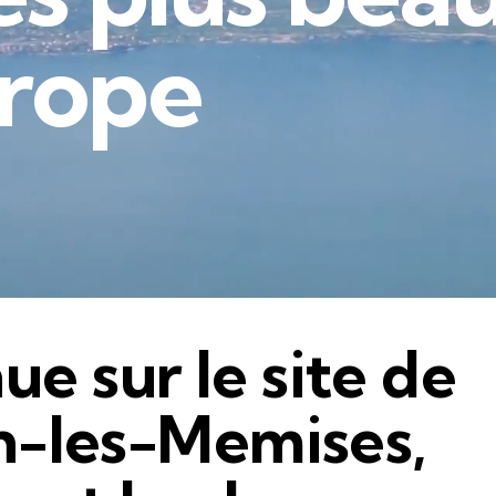
r
o
p
e
e sur le site de
n-les-Memises,