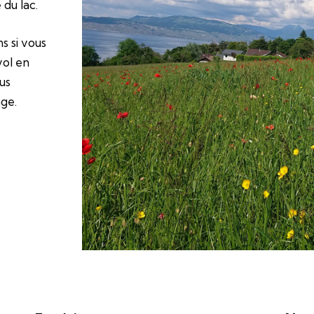
 du lac.
s si vous
vol en
us
ge.